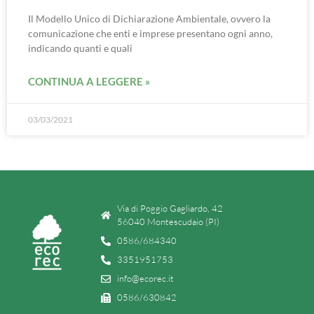
Il Modello Unico di Dichiarazione Ambientale, ovvero la
comunicazione che enti e imprese presentano ogni anno,
indicando quanti e quali
CONTINUA A LEGGERE »
03/03/2021
Via di Poggio Gagliardo, 42
56040 Montescudaio (PI)
0586/684340
3351951753
info@ecorec.it
0586/630842