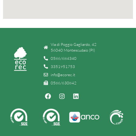
Via di Poggio Gagliardo, 42
56040 Montescudaio (PI)
0586/684340
3351951753
info@ecorec.it
0586/630842